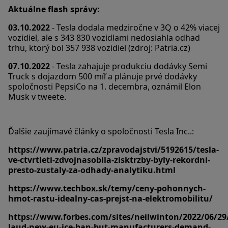
Aktuálne flash správy:
03.10.2022
- Tesla dodala medziročne v 3Q o 42% viacej
vozidiel, ale s 343 830 vozidlami nedosiahla odhad
trhu, ktorý bol 357 938 vozidiel (zdroj: Patria.cz)
07.10.2022
- Tesla zahajuje produkciu dodávky Semi
Truck s dojazdom 500 míľ a plánuje prvé dodávky
spoločnosti PepsiCo na 1. decembra, oznámil Elon
Musk v tweete.
Ďalšie zaujímavé články o spoločnosti Tesla Inc..:
https://www.patria.cz/zpravodajstvi/5192615/tesla-
ve-ctvrtleti-zdvojnasobila-zisktrzby-byly-rekordni-
presto-zustaly-za-odhady-analytiku.html
https://www.techbox.sk/temy/ceny-pohonnych-
hmot-rastu-idealny-cas-prejst-na-elektromobilitu/
https://www.forbes.com/sites/neilwinton/2022/06/29
laud-new-eu-ice-ban-but-manufacturers-demand-