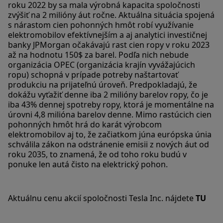
roku 2022 by sa mala výrobná kapacita spoločnosti
zvýšiť na 2 milióny áut ročne. Aktuálna situácia spojená
s nárastom cien pohonných hmôt robí využívanie
elektromobilov efektívnejším a aj analytici investičnej
banky JPMorgan očakávajú rast cien ropy v roku 2023
až na hodnotu 150$ za barel. Podľa nich nebude
organizácia OPEC (organizácia krajín vyvážajúcich
ropu) schopná v prípade potreby naštartovať
produkciu na prijateľnú úroveň. Predpokladajú, že
dokážu vyťažiť denne iba 2 milióny barelov ropy, čo je
iba 43% dennej spotreby ropy, ktorá je momentálne na
úrovni 4,8 milióna barelov denne. Mimo rastúcich cien
pohonných hmôt hrá do karát výrobcom
elektromobilov aj to, že začiatkom júna európska únia
schválila zákon na odstránenie emisii z nových áut od
roku 2035, to znamená, že od toho roku budú v
ponuke len autá čisto na elektrický pohon.
Aktuálnu cenu akcií spoločnosti Tesla Inc. nájdete
TU