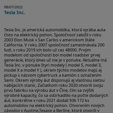
08/07/2022
Tesla Inc.
Tesla Inc. je americká automobilka, ktorá vyrába auta
čisto na elektrický pohon. Spoločnosť založil v roku
2003 Elon Musk v San Carlos v americkom štáte
California. V roku 2007 spoločnosť zamestnávala 200
ľudí, v roku 2019 ich bolo už cez 48000. Prvým
modelom od spoločnosti bol model roadster prvej
generácie, ktorý dnes už nie je v ponuke. Aktuálne má
Tesla Inc. v ponuke štyri modely ( model S, model 3,
model X a model Y ), okrem týchto modelov majú aj
pickup s názvom cybertruck a kamión s označením
Semi. Okrem výroby áut disponujú aj vlastnou sieťou
nabíjacích staníc, Začiatkom roku 2020 otvorili svoju
prvú fabriku na výrobu áut v Číne, čím sa zvýšili
výrobné kapacity, čo sa odzrkadlilo na počte dodaných
áut, konkrétne v roku 2021 dodali 936 172 ks
automobilov na elektrický pohon. Otvorením nových
závodov v Austine,Texase a Berlíne, ktoré otvorili v