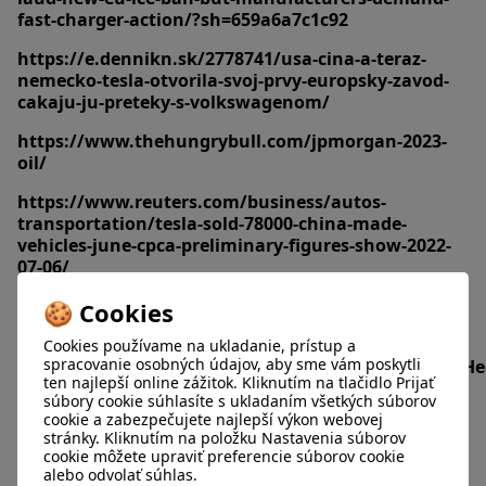
fast-charger-action/?sh=659a6a7c1c92
https://e.dennikn.sk/2778741/usa-cina-a-teraz-
nemecko-tesla-otvorila-svoj-prvy-europsky-zavod-
cakaju-ju-preteky-s-volkswagenom/
https://www.thehungrybull.com/jpmorgan-2023-
oil/
https://www.reuters.com/business/autos-
transportation/tesla-sold-78000-china-made-
vehicles-june-cpca-preliminary-figures-show-2022-
07-06/
https://www.yahoo.com/video/tesla-sales-were-46-
🍪 Cookies
3-175400071.html?guccounter=2
Cookies používame na ukladanie, prístup a
spracovanie osobných údajov, aby sme vám poskytli
https://www.statista.com/topics/2086/tesla/#topicH
ten najlepší online zážitok. Kliknutím na tlačidlo Prijať
súbory cookie súhlasíte s ukladaním všetkých súborov
https://www.investing.com/news/stock-market-
cookie a zabezpečujete najlepší výkon webovej
news/tesla-shares-up-2-on-better-than-expected-q2-
stránky. Kliknutím na položku Nastavenia súborov
earnings-432SI-2850024
cookie môžete upraviť preferencie súborov cookie
alebo odvolať súhlas.